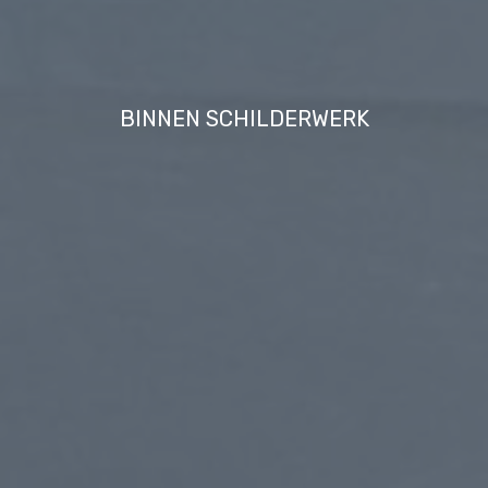
KITTEN EN HERSTELLEN
BINNEN SCHILDERWERK