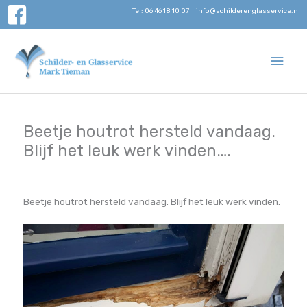
Ga
Tel: 06 46 18 10 07
info@schilderenglasservice.nl
naar
de
inhoud
Hoo
Beetje houtrot hersteld vandaag.
Blijf het leuk werk vinden….
Beetje houtrot hersteld vandaag. Blijf het leuk werk vinden.