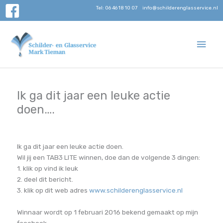
Ga
Tel: 06 46 18 10 07
info@schilderenglasservice.nl
naar
de
inhoud
Hoo
Ik ga dit jaar een leuke actie
doen….
Ik ga dit jaar een leuke actie doen.
Wil jij een TAB3 LITE winnen, doe dan de volgende 3 dingen:
1. klik op vind ik leuk
2. deel dit bericht.
3. klik op dit web adres
www.schildereng
lasservice.nl
Winnaar wordt op 1 februari 2016 bekend gemaakt op mijn