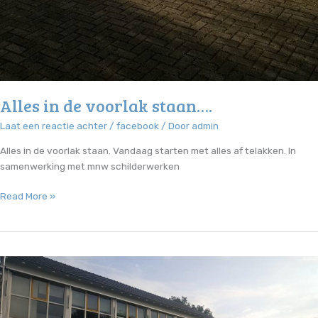
Alles in de voorlak staan….
Laat een reactie achter
/
facebook
/ Door
admin
Alles in de voorlak staan. Vandaag starten met alles af telakken. In
samenwerking met mnw schilderwerken
Alles
Read More »
in
de
voorlak
staan….