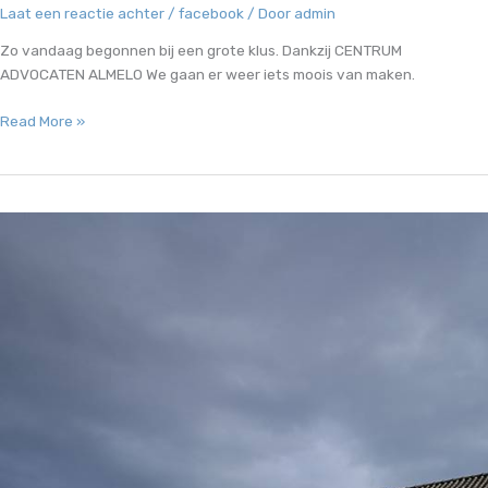
Laat een reactie achter
/
facebook
/ Door
admin
Zo vandaag begonnen bij een grote klus. Dankzij CENTRUM
ADVOCATEN ALMELO We gaan er weer iets moois van maken.
Zo
Read More »
vandaag
begonnen
bij
een
grote
klus….