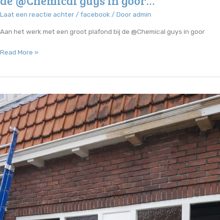
de @Chemical guys in goor…
Laat een reactie achter
/
facebook
/ Door
admin
Aan het werk met een groot plafond bij de @Chemical guys in goor
Aan
Read More »
het
werk
met
een
groot
plafond
bij
de
@Chemical
guys
in
goor…