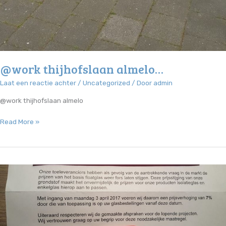
@work thijhofslaan almelo…
Laat een reactie achter
/
Uncategorized
/ Door
admin
@work thijhofslaan almelo
@work
Read More »
thijhofslaan
almelo…