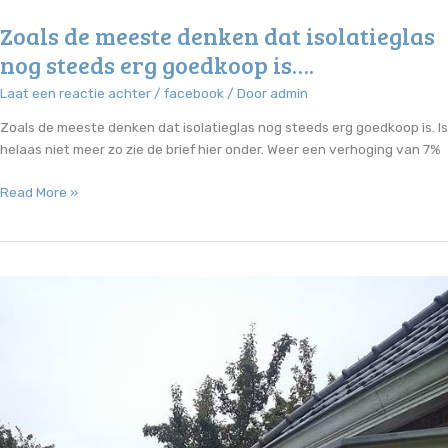
Zoals de meeste denken dat isolatieglas
nog steeds erg goedkoop is….
Laat een reactie achter
/
facebook
/ Door
admin
Zoals de meeste denken dat isolatieglas nog steeds erg goedkoop is. Is
helaas niet meer zo zie de brief hier onder. Weer een verhoging van 7%
Zoals
Read More »
de
meeste
denken
dat
isolatieglas
nog
steeds
erg
goedkoop
is….