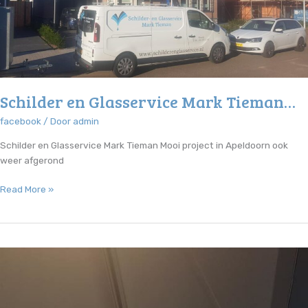
Schilder en Glasservice Mark Tieman…
facebook
/ Door
admin
Schilder en Glasservice Mark Tieman Mooi project in Apeldoorn ook
weer afgerond
Schilder
Read More »
en
Glasservice
Mark
Tieman…