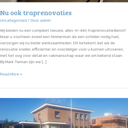
Nu ook traprenovaties
Uncategorized
/ Door
admin
Wij bieden nu een compleet nieuwe, alles-in-één traprenovatiedienst!
Waar u voorheen zowel een timmerman als een schilder nodig had,
verzorgen wij nu beide werkzaamheden. Dit betekent dat we de
renovatie sneller, efficiënter en voordeliger voor u kunnen uitvoeren,
met het oog voor detail en vakmanschap waar we om bekend staan.
Bij Mark Tieman zijn we […]
Nu
Read More »
ook
traprenovaties