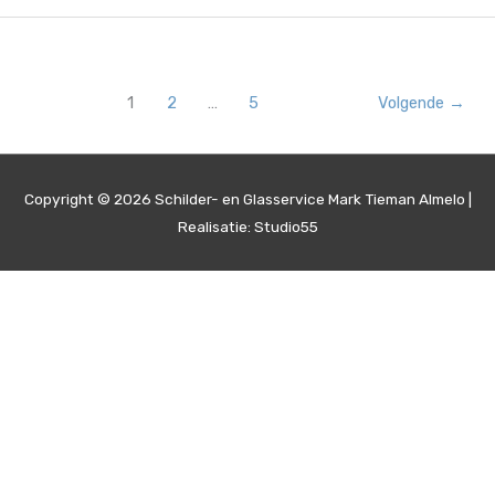
Utrecht
weer
afgerond
klant
1
2
…
5
Volgende
→
was
weer
super
tevreden
Copyright © 2026
Schilder- en Glasservice Mark Tieman Almelo
|
met
Realisatie: Studio55
het
behaalde…